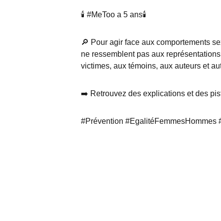
🕯️ #MeToo a 5 ans🕯️
🔎 Pour agir face aux comportements sexis
ne ressemblent pas aux représentations qu
victimes, aux témoins, aux auteurs et a
➡️ Retrouvez des explications et des piste
#Prévention #EgalitéFemmesHommes #